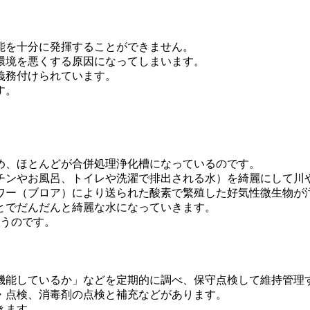
。
能を十分に発揮することができません。
環境を悪くする原因になってしまいます。
義務付けられています。
す。
め、ほとんどが合併処理浄化槽になっているのです。
チンやお風呂、トイレや洗濯で排出される水）を綺麗にして川
ワー（ブロア）により送られた酸素で繁殖した好気性微生物が
とでだんだんと綺麗な水になっていきます。
行うのです。
機能しているか」などを定期的に調べ、保守点検して維持管理
・点検、消毒剤の点検と補充などがあります。
きます。