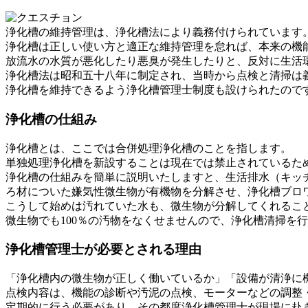
浄化槽の維持管理は、浄化槽法により義務付けられています
浄化槽は正しい使い方と適正な維持管理を怠れば、本来の機
放流水の水質が悪化したり悪臭が発生したりと、反対に生活
浄化槽法は昭和五十八年に制定され、当時から点検と清掃は
浄化槽を維持できるよう浄化槽管理士制度も設けられたので
浄化槽の仕組み
浄化槽とは、ここでは合併処理浄化槽のことを指します。
単独処理浄化槽を新設することは現在では禁止されているた
浄化槽の仕組みを簡単に説明いたしますと、生活排水（キッ
ろ材についた嫌気性微生物が有機物を分解させ、浄化槽ブロ
こうして始めは汚れていた水も、微生物が分解してくれるこ
微生物でも100％の汚物をなくせませんので、浄化槽清掃を
浄化槽管理士が必要とされる理由
「浄化槽内の微生物が正しく働いているか」「設備が清浄に
点検内容は、機能の診断や汚泥の点検、モーターなどの調整
定期的に行う必要があり、その都度浄化槽管理士が現場に赴