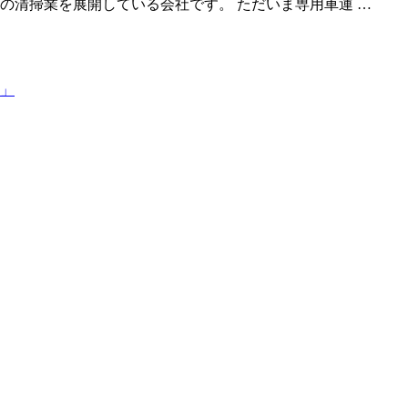
の清掃業を展開している会社です。 ただいま専用車運 …
」