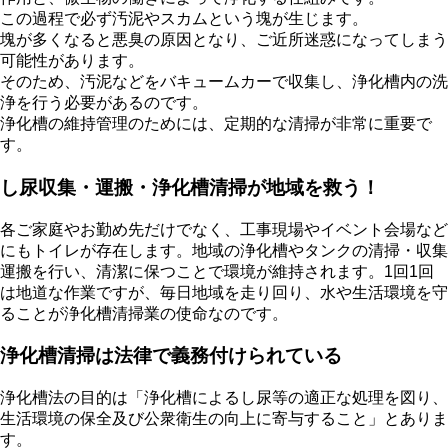
この過程で必ず汚泥やスカムという塊が生じます。
塊が多くなると悪臭の原因となり、ご近所迷惑になってしまう
可能性があります。
そのため、汚泥などをバキュームカーで収集し、浄化槽内の洗
浄を行う必要があるのです。
浄化槽の維持管理のためには、定期的な清掃が非常に重要で
す。
し尿収集・運搬・浄化槽清掃が地域を救う！
各ご家庭やお勤め先だけでなく、工事現場やイベント会場など
にもトイレが存在します。地域の浄化槽やタンクの清掃・収集
運搬を行い、清潔に保つことで環境が維持されます。1回1回
は地道な作業ですが、毎日地域を走り回り、水や生活環境を守
ることが浄化槽清掃業の使命なのです。
浄化槽清掃は法律で義務付けられている
浄化槽法の目的は「浄化槽によるし尿等の適正な処理を図り、
生活環境の保全及び公衆衛生の向上に寄与すること」とありま
す。