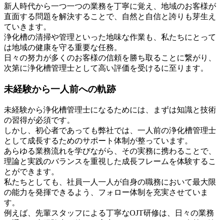
新人時代から一つ一つの業務を丁寧に覚え、地域のお客様が
直面する問題を解決することで、自然と自信と誇りも芽生え
ていきます。
浄化槽の清掃や管理といった地味な作業も、私たちにとって
は地域の健康を守る重要な任務。
日々の努力が多くのお客様の信頼を勝ち取ることに繋がり、
次第に浄化槽管理士として高い評価を受けるに至ります。
未経験から一人前への軌跡
未経験から浄化槽管理士になるためには、まずは知識と技術
の習得が必須です。
しかし、初心者であっても弊社では、一人前の浄化槽管理士
として成長するためのサポート体制が整っています。
あらゆる業務流れを学びながら、その実務に携わることで、
理論と実践のバランスを重視した成長フレームを体験するこ
とができます。
私たちとしても、社員一人一人が自身の職務において最大限
の能力を発揮できるよう、フォロー体制を充実させていま
す。
例えば、先輩スタッフによる丁寧なOJT研修は、日々の業務