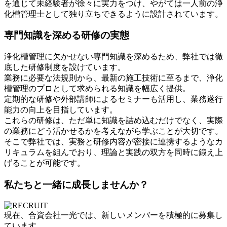
を通じて未経験者が徐々に実力をつけ、やがては一人前の浄
化槽管理士として独り立ちできるように設計されています。
専門知識を深める研修の実態
浄化槽管理に欠かせない専門知識を深めるため、弊社では徹
底した研修制度を設けています。
業務に必要な法規則から、最新の施工技術に至るまで、浄化
槽管理のプロとして求められる知識を幅広く提供。
定期的な研修や外部講師によるセミナーも活用し、業務遂行
能力の向上を目指しています。
これらの研修は、ただ単に知識を詰め込むだけでなく、実際
の業務にどう活かせるかを考えながら学ぶことが大切です。
そこで弊社では、実務と研修内容が密接に連携するようなカ
リキュラムを組んでおり、理論と実践の双方を同時に鍛え上
げることが可能です。
私たちと一緒に成長しませんか？
現在、合資会社一光では、新しいメンバーを積極的に募集し
ています。